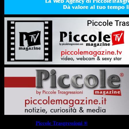
Piccole Trasgressioni ®
P.I. 019745703