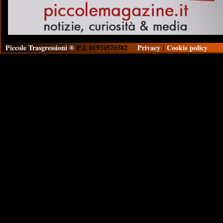
Piccole Trasgressioni ®
P.I. 01974570382
Privacy
|
Cookie policy