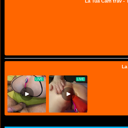
La Tua Cam trav - T
La