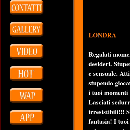
LONDRA
Regalati moment
desideri. Stupe
e sensuale. Att
stupendo gioca
i tuoi momenti 
Lasciati sedurr
irresistibili!!!
fantasia! I tuo