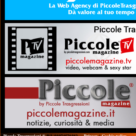
Piccole Trasgressioni ®
P.I. 01974570382
Privacy
|
Cookie policy