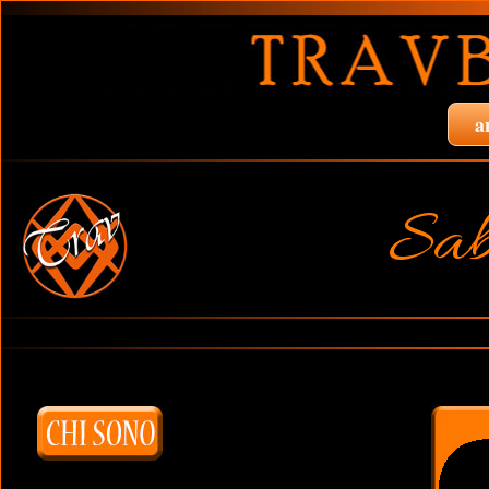
a
Sab